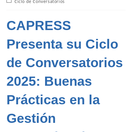
Categoría
Ciclo de Conversatorios
la
de
entrada:
la
entrada:
CAPRESS
Presenta su Ciclo
de Conversatorios
2025: Buenas
Prácticas en la
Gestión