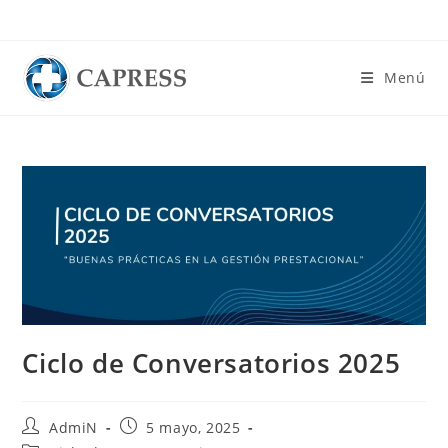
Ir
al
contenido
Menú
Ciclo de Conversatorios 2025
Autor
Entrada
AdmiN
5 mayo, 2025
de
publicada: