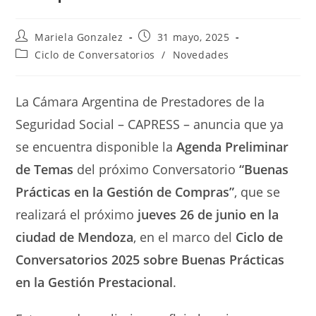
Autor
Entrada
Mariela Gonzalez
31 mayo, 2025
de
publicada:
Categoría
Ciclo de Conversatorios
/
Novedades
la
de
entrada:
la
entrada:
La Cámara Argentina de Prestadores de la
Seguridad Social – CAPRESS – anuncia que ya
se encuentra disponible la
Agenda Preliminar
de Temas
del próximo Conversatorio
“Buenas
Prácticas en la Gestión de Compras”
, que se
realizará el próximo
jueves 26 de junio en la
ciudad de Mendoza
, en el marco del
Ciclo de
Conversatorios 2025 sobre Buenas Prácticas
en la Gestión Prestacional
.